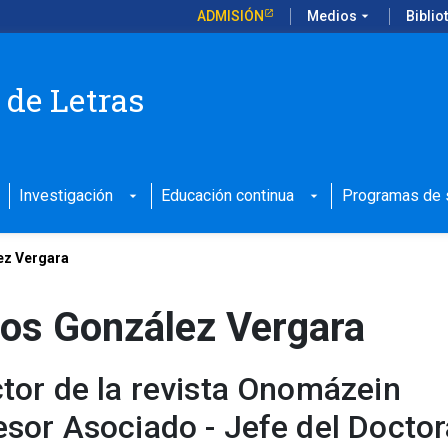
ADMISIÓN
Medios
arrow_drop_down
Biblio
 de Letras
Investigación
Educación continua
Programas de s
arrow_drop_down
arrow_drop_down
ez Vergara
los González Vergara
ctor de la revista Onomázein
esor Asociado - Jefe del Doctor