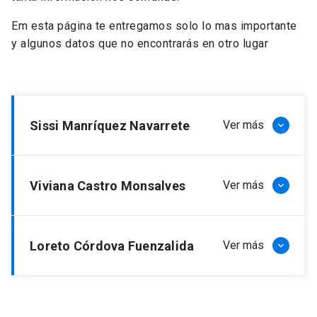
Em esta página te entregamos solo lo mas importante
y algunos datos que no encontrarás en otro lugar
Sissi Manríquez Navarrete
Ver más
keyboard_arrow_down
Viviana Castro Monsalves
Ver más
keyboard_arrow_down
Loreto Córdova Fuenzalida
Ver más
keyboard_arrow_down