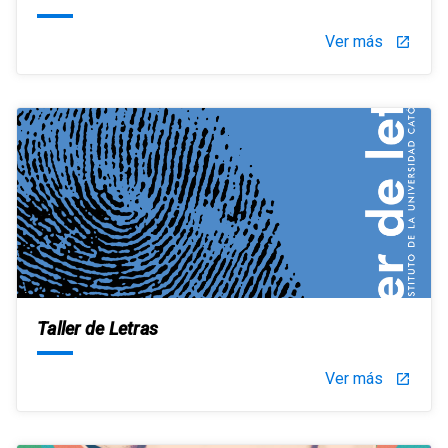
Ver más
launch
Taller de Letras
Ver más
launch