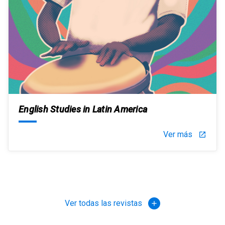
English Studies in Latin America
Ver más
launch
Ver todas las revistas
add