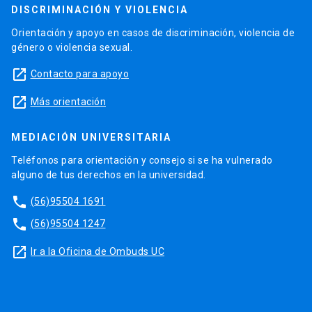
DISCRIMINACIÓN Y VIOLENCIA
Orientación y apoyo en casos de discriminación, violencia de
género o violencia sexual.
launch
Contacto para apoyo
launch
Más orientación
MEDIACIÓN UNIVERSITARIA
Teléfonos para orientación y consejo si se ha vulnerado
alguno de tus derechos en la universidad.
phone
(56)95504 1691
phone
(56)95504 1247
launch
Ir a la Oficina de Ombuds UC