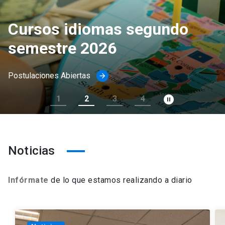
Rector de la Llera visitó a la
comunidad de Letras UC
Ver más
arrow_forward
pause_circle_filled
1
2
3
4
Noticias
Infórmate
de lo que estamos realizando a diario