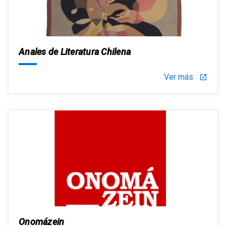
Anales de Literatura Chilena
Ver más
launch
Onomázein