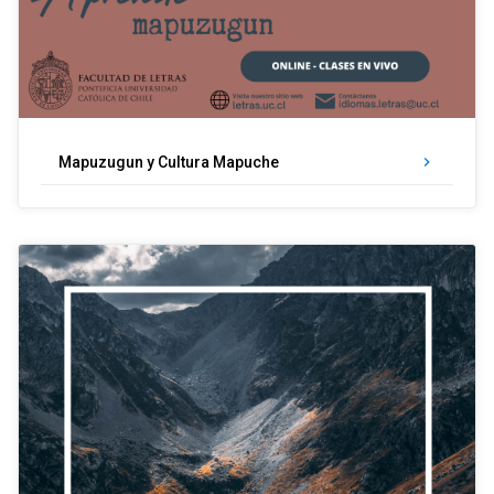
Mapuzugun y Cultura Mapuche
keyboard_arrow_right