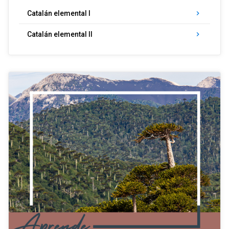
Catalán elemental I
keyboard_arrow_right
Catalán elemental II
keyboard_arrow_right