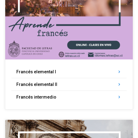
Francés elemental I
keyboard_arrow_right
Francés elemental II
keyboard_arrow_right
Francés intermedio
keyboard_arrow_right