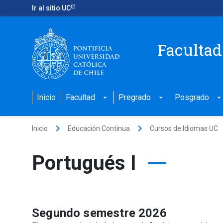
Ir al sitio UC
Facultad
Inicio
Facultad
Pregrado
Posgrado
arrow_drop_down
arrow_drop_down
arrow_drop_down
keyboard_arrow_right
keyboard_arrow_right
k
Inicio
Educación Continua
Cursos de Idiomas UC
Portugués I
Segundo semestre 2026