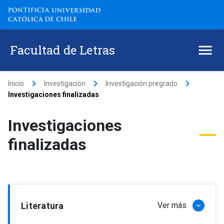
Facultad de Letras
keyboard_arrow_right
keyboard_arrow_right
keyboard_arrow_right
Inicio
Investigación
Investigación pregrado
Investigaciones finalizadas
Investigaciones
finalizadas
Literatura
Ver más
keyboard_arrow_down