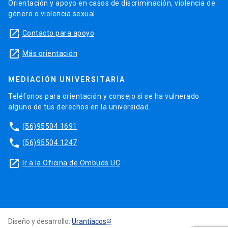
Orientación y apoyo en casos de discriminación, violencia de
género o violencia sexual.
launch
Contacto para apoyo
launch
Más orientación
MEDIACIÓN UNIVERSITARIA
Teléfonos para orientación y consejo si se ha vulnerado
alguno de tus derechos en la universidad.
phone
(56)95504 1691
phone
(56)95504 1247
launch
Ir a la Oficina de Ombuds UC
Diseño y desarrollo:
Urantiacos