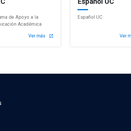
AC
Español UC
ama de Apoyo a la
Español UC
icación Académica
Ver más
Ver 
launch
S