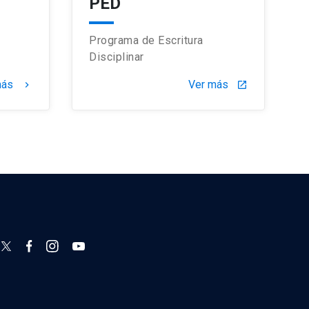
PED
Programa de Escritura
Disciplinar
más
Ver más
keyboard_arrow_right
launch