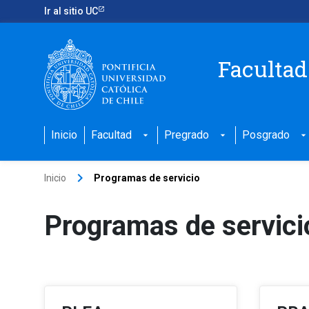
Ir al sitio UC
Facultad
Inicio
Facultad
Pregrado
Posgrado
arrow_drop_down
arrow_drop_down
arrow_drop_down
keyboard_arrow_right
Inicio
Programas de servicio
Programas de servici