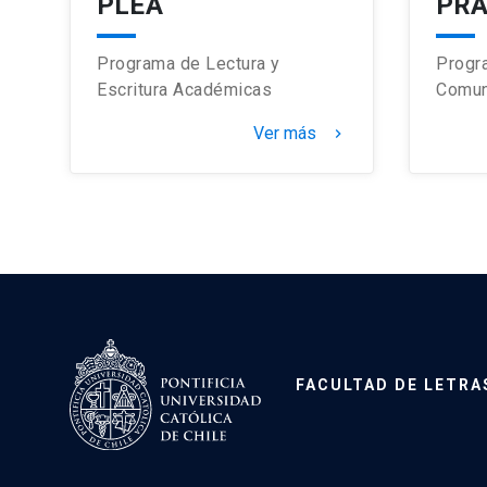
PLEA
PR
Programa de Lectura y
Progr
Escritura Académicas
Comun
Ver más
keyboard_arrow_right
FACULTAD DE LETRA