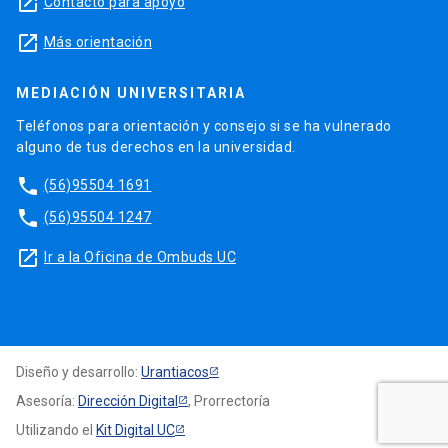
launch
Contacto para apoyo
launch
Más orientación
MEDIACIÓN UNIVERSITARIA
Teléfonos para orientación y consejo si se ha vulnerado
alguno de tus derechos en la universidad.
phone
(56)95504 1691
phone
(56)95504 1247
launch
Ir a la Oficina de Ombuds UC
Diseño y desarrollo:
Urantiacos
Asesoría:
Dirección Digital
, Prorrectoría
Utilizando el
Kit Digital UC