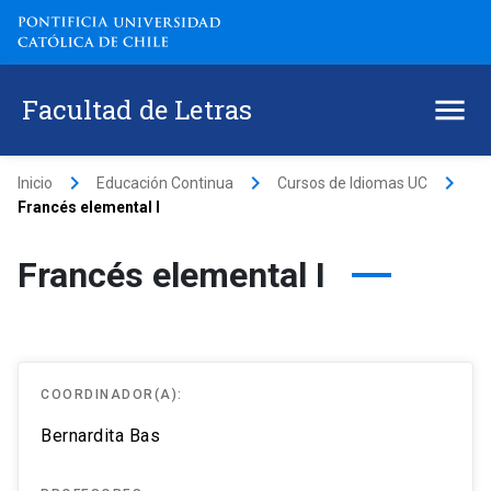
Facultad de Letras
keyboard_arrow_right
keyboard_arrow_right
keyboard_arrow_right
Inicio
Educación Continua
Cursos de Idiomas UC
Francés elemental I
Francés elemental I
COORDINADOR(A):
Bernardita Bas