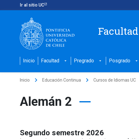
Ir al sitio UC
Facultad
Inicio
Facultad
Pregrado
Posgrado
arrow_drop_down
arrow_drop_down
arrow_drop_down
keyboard_arrow_right
keyboard_arrow_right
k
Inicio
Educación Continua
Cursos de Idiomas UC
Alemán 2
Segundo semestre 2026