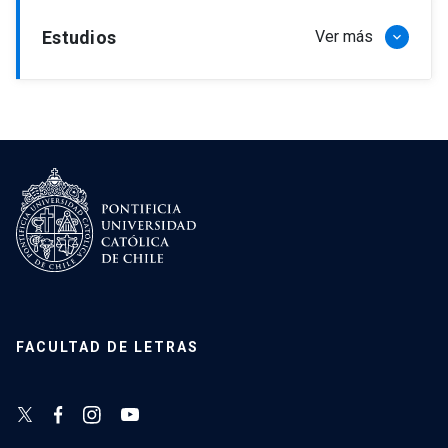
Estudios
Ver más
keyboard_arrow_down
FACULTAD DE LETRAS