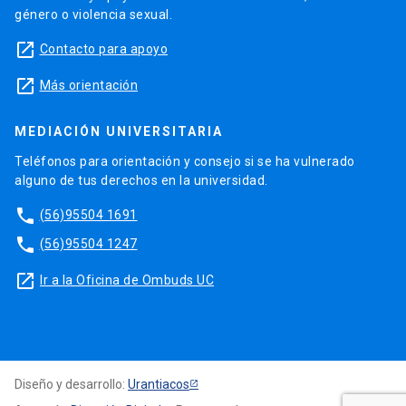
género o violencia sexual.
launch
Contacto para apoyo
launch
Más orientación
MEDIACIÓN UNIVERSITARIA
Teléfonos para orientación y consejo si se ha vulnerado
alguno de tus derechos en la universidad.
phone
(56)95504 1691
phone
(56)95504 1247
launch
Ir a la Oficina de Ombuds UC
Diseño y desarrollo:
Urantiacos