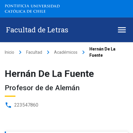
Facultad de Letras
Hernán De La
keyboard_arrow_right
keyboard_arrow_right
keyboard_arrow_right
Inicio
Facultad
Académicos
Fuente
Hernán De La Fuente
Profesor de de Alemán
phone
223547860