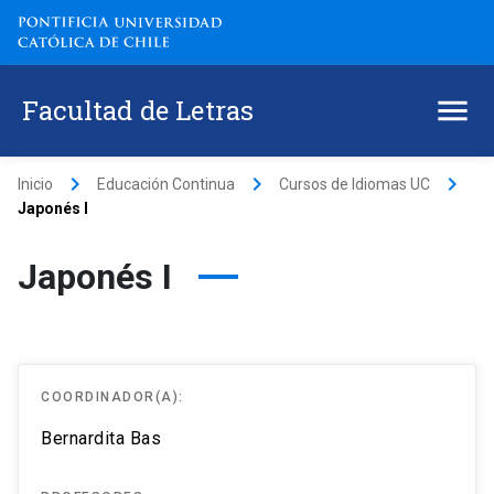
Facultad de Letras
keyboard_arrow_right
keyboard_arrow_right
keyboard_arrow_right
Inicio
Educación Continua
Cursos de Idiomas UC
Japonés I
Japonés I
COORDINADOR(A):
Bernardita Bas