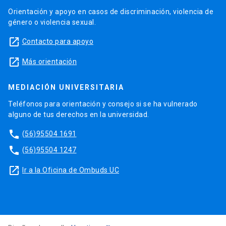
Orientación y apoyo en casos de discriminación, violencia de
género o violencia sexual.
launch
Contacto para apoyo
launch
Más orientación
MEDIACIÓN UNIVERSITARIA
Teléfonos para orientación y consejo si se ha vulnerado
alguno de tus derechos en la universidad.
phone
(56)95504 1691
phone
(56)95504 1247
launch
Ir a la Oficina de Ombuds UC