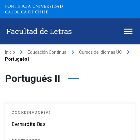
Facultad de Letras
keyboard_arrow_right
keyboard_arrow_right
keyboard_arrow_right
Inicio
Educación Continua
Cursos de Idiomas UC
Portugués II
Portugués II
COORDINADOR(A):
Bernardita Bas