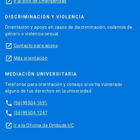
launch
Ir al sitio de Emergencias
DISCRIMINACIÓN Y VIOLENCIA
Orientación y apoyo en casos de discriminación, violencia de
género o violencia sexual.
launch
Contacto para apoyo
launch
Más orientación
MEDIACIÓN UNIVERSITARIA
Teléfonos para orientación y consejo si se ha vulnerado
alguno de tus derechos en la universidad.
phone
(56)95504 1691
phone
(56)95504 1247
launch
Ir a la Oficina de Ombuds UC