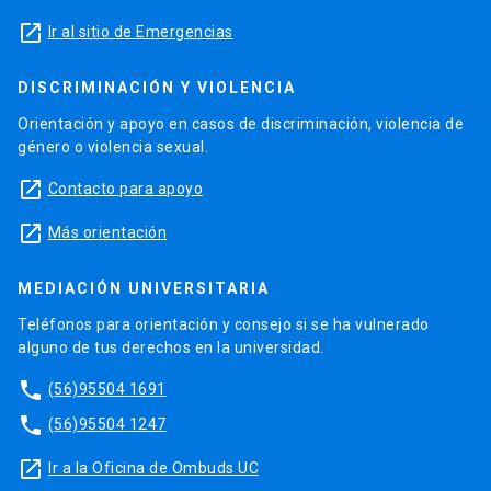
launch
Ir al sitio de Emergencias
DISCRIMINACIÓN Y VIOLENCIA
Orientación y apoyo en casos de discriminación, violencia de
género o violencia sexual.
launch
Contacto para apoyo
launch
Más orientación
MEDIACIÓN UNIVERSITARIA
Teléfonos para orientación y consejo si se ha vulnerado
alguno de tus derechos en la universidad.
phone
(56)95504 1691
phone
(56)95504 1247
launch
Ir a la Oficina de Ombuds UC