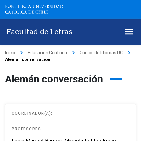
Facultad de Letras
keyboard_arrow_right
keyboard_arrow_right
keyboard_arrow_right
Inicio
Educación Continua
Cursos de Idiomas UC
Alemán conversación
Alemán conversación
COORDINADOR(A):
PROFESORES
Luisa Marisol Barrera;
Marcela Robles Bravo;