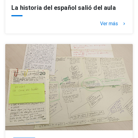
La historia del español salió del aula
Ver más
keyboard_arrow_right