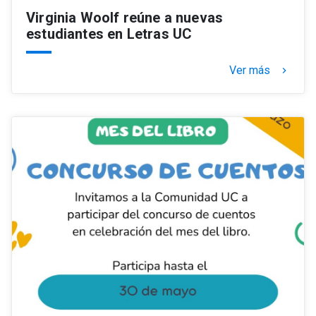
Virginia Woolf reúne a nuevas
estudiantes en Letras UC
Ver más
keyboard_arrow_right