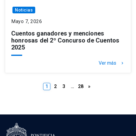
Noticias
Mayo 7, 2026
Cuentos ganadores y menciones
honrosas del 2º Concurso de Cuentos
2025
Ver más
keyboard_arrow_right
Paginación
1
2
3
…
28
»
de
entradas