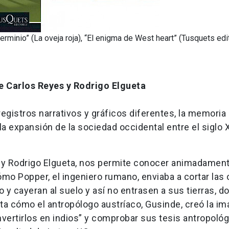
rminio” (La oveja roja), “El enigma de West heart” (Tusquets edi
e Carlos Reyes y Rodrigo Elgueta
registros narrativos y gráficos diferentes, la memoria 
a expansión de la sociedad occidental entre el siglo X
es y Rodrigo Elgueta, nos permite conocer animadame
ómo Popper, el ingeniero rumano, enviaba a cortar las 
o y cayeran al suelo y así no entrasen a sus tierras, d
ta cómo el antropólogo austríaco, Gusinde, creó la i
ertirlos en indios” y comprobar sus tesis antropológ