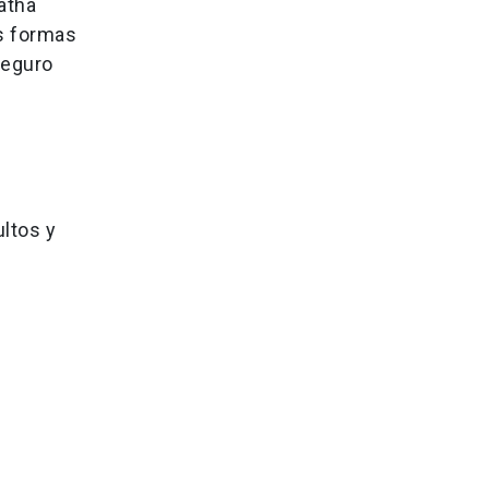
atha
as formas
seguro
ultos y