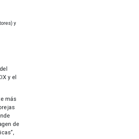
tores) y
del
IX y el
nte más
orejas
onde
magen de
icas”,