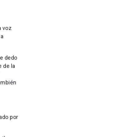
a voz
na
ce dedo
 de la
y
también
ado por