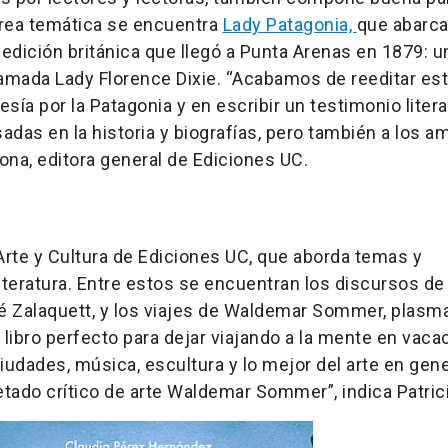
a área temática se encuentra
Lady Patagonia,
que abarca
pedición británica que llegó a Punta Arenas en 1879: u
llamada Lady Florence Dixie. “Acabamos de reeditar est
esía por la Patagonia y en escribir un testimonio litera
das en la historia y biografías, pero también a los a
orona, editora general de Ediciones UC.
 Arte y Cultura de Ediciones UC, que aborda temas y
 literatura. Entre estos se encuentran los discursos de
osé Zalaquett, y los viajes de Waldemar Sommer, plas
e libro perfecto para dejar viajando a la mente en vaca
udades, música, escultura y lo mejor del arte en gene
petado crítico de arte Waldemar Sommer”, indica Patric