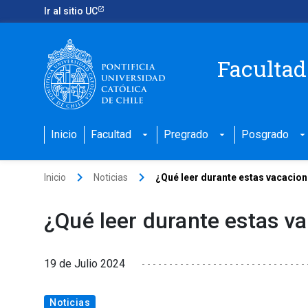
Ir al sitio UC
Facultad
Inicio
Facultad
Pregrado
Posgrado
arrow_drop_down
arrow_drop_down
arrow_drop_down
keyboard_arrow_right
keyboard_arrow_right
Inicio
Noticias
¿Qué leer durante estas vacacion
¿Qué leer durante estas v
19 de Julio 2024
Noticias