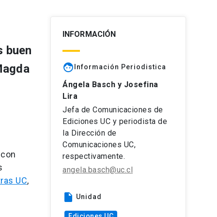
INFORMACIÓN
s buen
face
 Magda
Información Periodistica
Ángela Basch y Josefina
Lira
Jefa de Comunicaciones de
Ediciones UC y periodista de
la Dirección de
Comunicaciones UC,
 con
respectivamente.
s
angela.basch@uc.cl
tras UC
,
insert_drive_file
Unidad
Ediciones UC