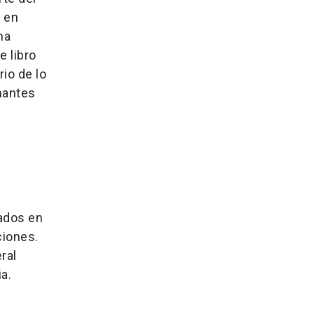
 en
na
e libro
rio de lo
mantes
mados en
ciones.
ral
ia.