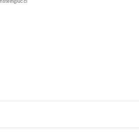
nstein@uc.cl
ca de Chile.