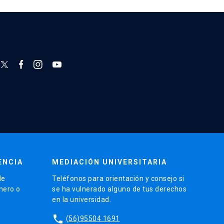
ENCIA
MEDIACIÓN UNIVERSITARIA
de
Teléfonos para orientación y consejo si
énero o
se ha vulnerado alguno de tus derechos
en la universidad.
phone
(56)95504 1691