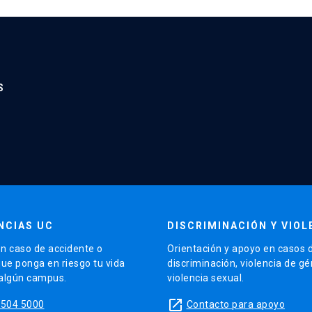
S
NCIAS UC
DISCRIMINACIÓN Y VIOL
n caso de accidente o
Orientación y apoyo en casos 
que ponga en riesgo tu vida
discriminación, violencia de g
 algún campus.
violencia sexual.
launch
5504 5000
Contacto para apoyo