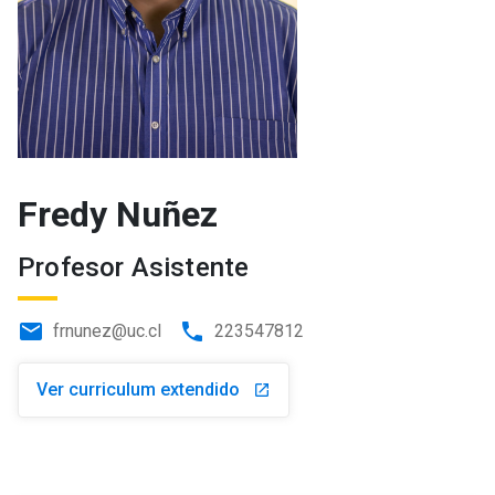
Fredy Nuñez
Profesor Asistente
email
phone
frnunez@uc.cl
223547812
Ver curriculum extendido
launch