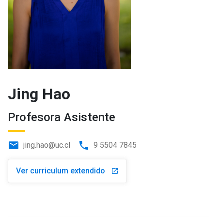
Jing Hao
Profesora Asistente
email
phone
jing.hao@uc.cl
9 5504 7845
Ver curriculum extendido
launch