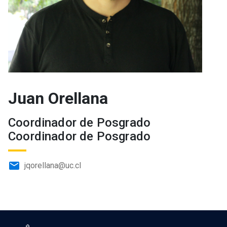
Juan Orellana
Coordinador de Posgrado
Coordinador de Posgrado
email
jqorellana@uc.cl