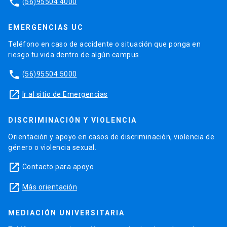
phone
(56)95504 4000
EMERGENCIAS UC
Teléfono en caso de accidente o situación que ponga en
riesgo tu vida dentro de algún campus.
phone
(56)95504 5000
launch
Ir al sitio de Emergencias
DISCRIMINACIÓN Y VIOLENCIA
Orientación y apoyo en casos de discriminación, violencia de
género o violencia sexual.
launch
Contacto para apoyo
launch
Más orientación
MEDIACIÓN UNIVERSITARIA