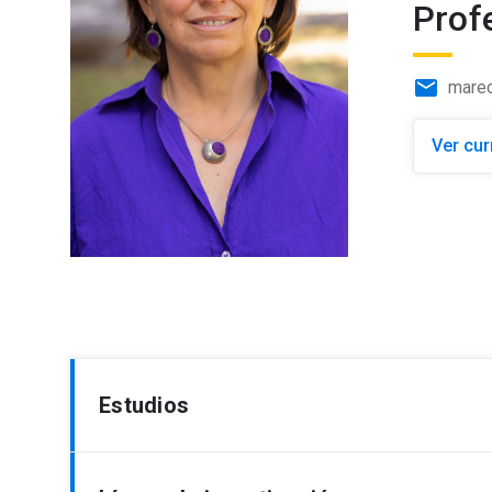
Prof
email
mare
Ver cur
Estudios
Doctora en Literatura, Pontificia Universidad 