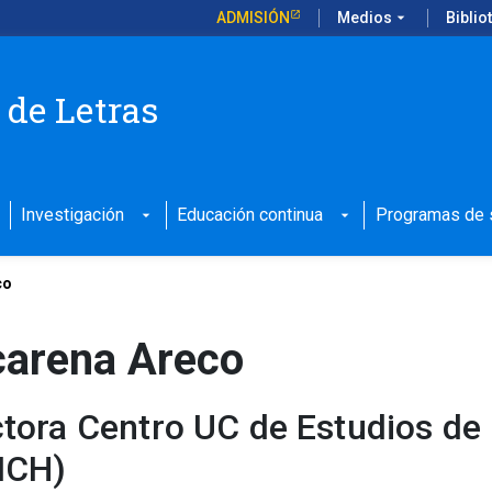
ADMISIÓN
Medios
arrow_drop_down
Biblio
 de Letras
Investigación
Educación continua
Programas de s
arrow_drop_down
arrow_drop_down
co
arena Areco
ctora Centro UC de Estudios de 
ICH)