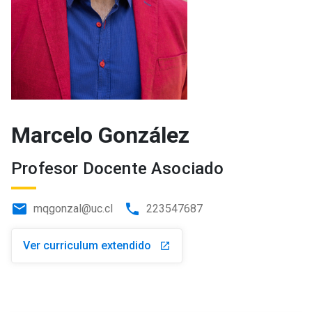
Marcelo González
Profesor Docente Asociado
email
phone
mqgonzal@uc.cl
223547687
Ver curriculum extendido
launch