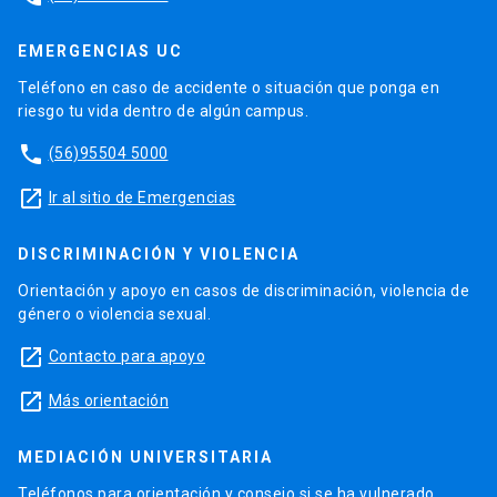
EMERGENCIAS UC
Teléfono en caso de accidente o situación que ponga en
riesgo tu vida dentro de algún campus.
phone
(56)95504 5000
launch
Ir al sitio de Emergencias
DISCRIMINACIÓN Y VIOLENCIA
Orientación y apoyo en casos de discriminación, violencia de
género o violencia sexual.
launch
Contacto para apoyo
launch
Más orientación
MEDIACIÓN UNIVERSITARIA
Teléfonos para orientación y consejo si se ha vulnerado