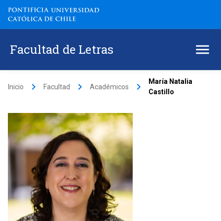
Facultad de Letras
María Natalia
keyboard_arrow_right
keyboard_arrow_right
keyboard_arrow_right
Inicio
Facultad
Académicos
Castillo