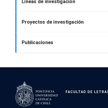
Líneas de investigación
Magister en Artes Visuales, Universidad de C
Licenciado en Artes, Universidad de Chile
Historia de las ideas, libros y tecnologías de 
Proyectos de investigación
Ecocrítica, geopoética y humanidades Ambien
Iconología, estética e historia del arte
Proyecto Fondecyt, 2015-2018. Co-Investigador
Publicaciones
Proyecto Fondecyt Inicio, 2010-2012. Investi
en la estética de Alexander Baumgarten.
Proyecto VRI Interdisciplina, 2014-2016. Inves
Libros
soportes tecnológicos.
Chiuminatto, Pablo y Del Río, Rodrigo.
Patagon
Proyecto CCA-VRI-UC, 2013-2014. Investigador
Nussbaum, Miguel y Chiuminatto, Pablo.
Diálo
Proyecto CCA-UC, 2010-2011. Investigador res
editors. Santiago: Ediciones UC y CEPPE; 201
Chiuminatto, Pablo.
René Descartes, el método d
FACULTAD DE LETRA
Edición de libros
Chiuminatto, Pablo (ed.).
El Quijote: versión a
Chiuminatto, Pablo (ed.).
Jenaro Prieto, Así pa