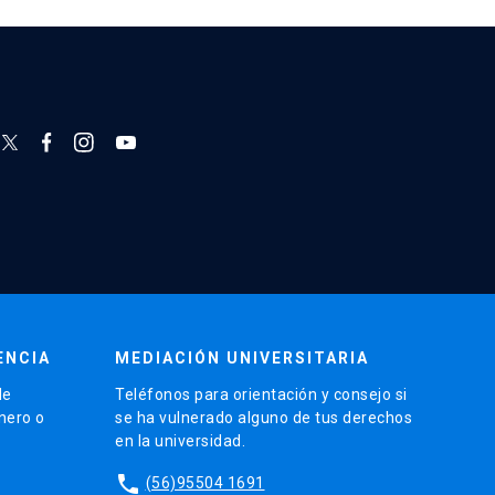
ENCIA
MEDIACIÓN UNIVERSITARIA
de
Teléfonos para orientación y consejo si
énero o
se ha vulnerado alguno de tus derechos
en la universidad.
phone
(56)95504 1691