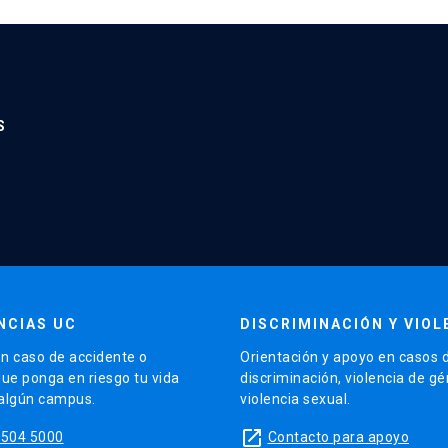
S
NCIAS UC
DISCRIMINACIÓN Y VIOL
n caso de accidente o
Orientación y apoyo en casos 
que ponga en riesgo tu vida
discriminación, violencia de g
 algún campus.
violencia sexual.
launch
5504 5000
Contacto para apoyo