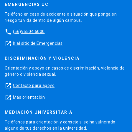
EMERGENCIAS UC
Pound in Ronald Duncan’s Townsman,” Revues
Modernistes: Revues Engagées 1900-1939, ed.
Teléfono en caso de accidente o situación que ponga en
Hélène Aji, Céline Mansanti and Benoit Tadié.
riesgo tu vida dentro de algún campus.
Rennes: Presses Universitaires de Rennes,
phone
(56)95504 5000
2011
Extra Materials for the Alma Classics edition of
launch
Ir al sitio de Emergencias
Herman Melville’s Moby-Dick. 2011
Extra Materials for the Alma Classics edition of
DISCRIMINACIÓN Y VIOLENCIA
F. Scott Fitzgerald’s The Great Gatsby. 2011
Orientación y apoyo en casos de discriminación, violencia de
Extra Materials for the Alma Classics edition of
género o violencia sexual.
Mark Twain’s Huckleberry Finn. 2010
Extra Materials for the Alma Classics edition of
launch
Contacto para apoyo
Nathaniel Hawthorne’s The Scarlet Letter. 2008
launch
Más orientación
Artículos de revista
“Some Contexts for Canto XCVI,” Glossator:
MEDIACIÓN UNIVERSITARIA
Practice and Theory of the Commentary 10,
Teléfonos para orientación y consejo si se ha vulnerado
April 2018
alguno de tus derechos en la universidad.
“Revisiting Henry James: High Modernists and