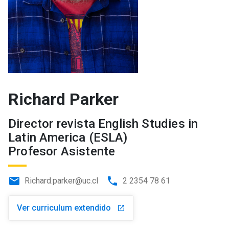
Richard Parker
Director revista English Studies in
Latin America (ESLA)
Profesor Asistente
email
phone
Richard.parker@uc.cl
2 2354 78 61
Ver curriculum extendido
launch