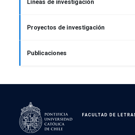
Líneas de investigación
Grado de Salamanca, Universidad de Salaman
Diploma en Estudios Avanzados, área de Lite
Magíster en Letras (Literatura) PUC (2004).
Literatura española (énfasis en literatura med
Proyectos de investigación
Licenciada en Educación PUC (2002).
Estudios transatlánticos
Licenciada en Letras, mención Lingüística y L
Literatura popular
Rodríguez Ferrer, Rocío. “Estudio y edición cr
Publicaciones
y Albis”. Proyecto FONDECYT Regular 116096
Rodríguez Ferrer, Rocío. “
Canción de autor en
financiación de grupos de investigación de 
Edición de libros
(2016-2018). Co-investigadora.
Rodríguez Ferrer, Rocío.
Travesía literaria. Ant
Rodríguez Ferrer, Rocío. “Del
graffiti
no sujeto 
proyecto CRA, del Ministerio de Educación.
de la PUC, fondo Creación y Cultura Artística
Rodríguez Ferrer, Rocío.
Palabras que cuenta
Rodríguez Ferrer, Rocío. “De monstruosidades y
Ministerio de Educación.
lira popular chilena (siglos XIX y XX)”. Pr
Rodríguez Ferrer, Rocío.
Letras y mundo. Antol
FACULTAD DE LETRA
Estancia de investigación sobre “Religiosidad 
proyecto CRA, del Ministerio de Educación.
Departamento de Estudos Portugueses e Estud
Rodríguez Ferrer, Rocío.
Chile a través de las 
Religioso” del Centro de Investigação Transdi
Ministerio de Educación.