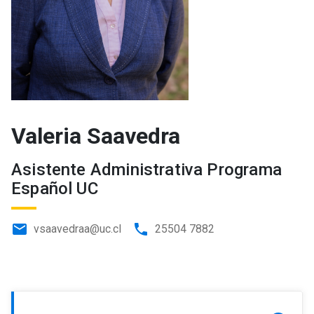
Valeria Saavedra
Asistente Administrativa Programa
Español UC
email
phone
vsaavedraa@uc.cl
25504 7882