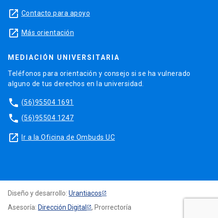
launch
Contacto para apoyo
launch
Más orientación
MEDIACIÓN UNIVERSITARIA
Teléfonos para orientación y consejo si se ha vulnerado
alguno de tus derechos en la universidad.
phone
(56)95504 1691
phone
(56)95504 1247
launch
Ir a la Oficina de Ombuds UC
Diseño y desarrollo:
Urantiacos
Asesoría:
Dirección Digital
, Prorrectoría