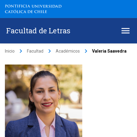
Facultad de Letras
keyboard_arrow_right
keyboard_arrow_right
keyboard_arrow_right
Inicio
Facultad
Académicos
Valeria Saavedra