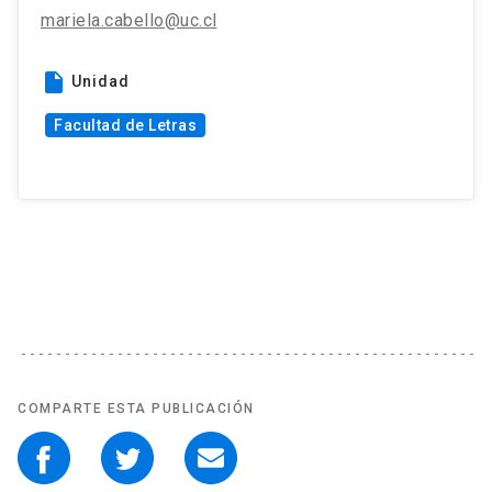
mariela.cabello@uc.cl
insert_drive_file
Unidad
Facultad de Letras
COMPARTE ESTA PUBLICACIÓN