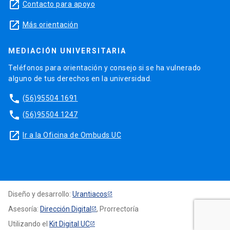
launch
Contacto para apoyo
launch
Más orientación
MEDIACIÓN UNIVERSITARIA
Teléfonos para orientación y consejo si se ha vulnerado
alguno de tus derechos en la universidad.
phone
(56)95504 1691
phone
(56)95504 1247
launch
Ir a la Oficina de Ombuds UC
Diseño y desarrollo:
Urantiacos
Asesoría:
Dirección Digital
, Prorrectoría
Utilizando el
Kit Digital UC