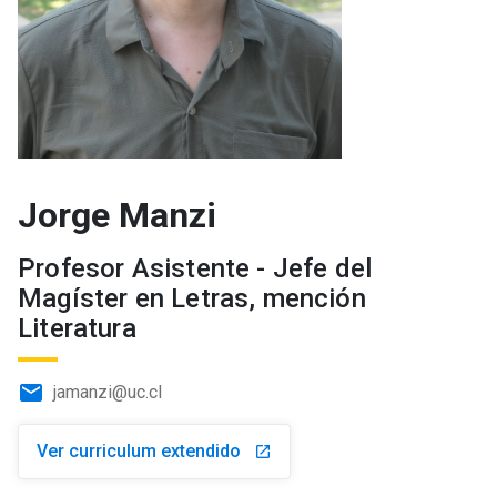
Jorge Manzi
Profesor Asistente - Jefe del
Magíster en Letras, mención
Literatura
email
jamanzi@uc.cl
Ver curriculum extendido
launch