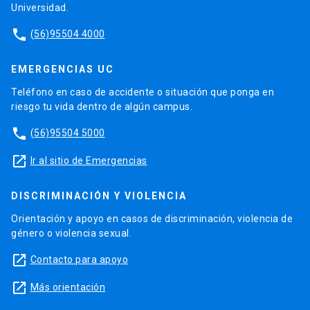
subgéneros
”. Areco, Macarena. Santiago: Ceibo
Universidad.
Ediciones, 2015. 51-74.
phone
(56)95504 4000
Manzi, Jorge. “¿Qué hacer con los lugares
comunes de María Luisa Bombal?”
Biografía y
EMERGENCIAS UC
Textualidades, naturaleza y subjetividad.
Ensayos sobre la obra de María Luisa Bombal.
Teléfono en caso de accidente o situación que ponga en
Macarena Areco y Patricio Lizama. Santiago:
riesgo tu vida dentro de algún campus.
Ediciones UC, 2015.
phone
(56)95504 5000
Manzi, Jorge. “
Carne y jacintos:
el incierto
ciudadano chileno y la ilusión pragmática de la
launch
Ir al sitio de Emergencias
prensa”.
Territorios del Tiempo: historia,
escritura e imaginarios en la narrativa de
DISCRIMINACIÓN Y VIOLENCIA
Antonio Gil.
Antonia Viu & Pilar García. Santiago:
Orientación y apoyo en casos de discriminación, violencia de
Ediciones de la Dirección de Bibliotecas,
género o violencia sexual.
Archivos y Museos, 2013.
launch
Contacto para apoyo
Artículos
Manzi, Jorge. “Forma abierta en modo épico:
launch
Más orientación
una lectura de
Galáxias
desde la teoría de la