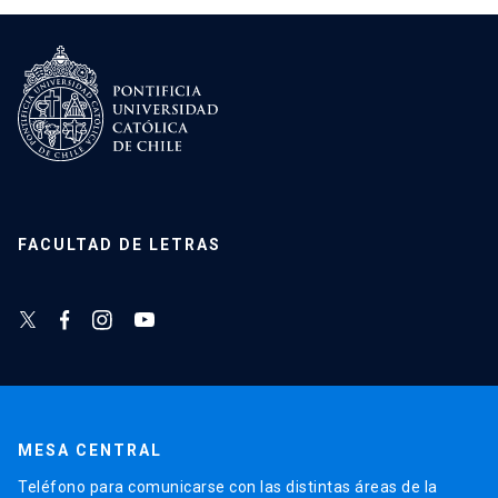
Manzi, Jorge.
Abstração e informalismo depois
de 1945. De Pedrosa e Greenberg à Nova Prosa
de Haroldo de Campos.
Porto Alegre:
Bestiario/Class, 2022.
Capítulos de libro
Manzi, Jorge. “Espacio contemporáneo y
contenido politico en
Lumpérica
de Diamela
Eltit. Formas incipientes de subjetividad y
colectividad en contexto neoliberal”. In: Areco,
FACULTAD DE LETRAS
Macrena; Moreno, Fernando; Quintana, Cécile
(eds.).
Narrativa chilena actual.
Dictadura,
neoliberalismo, subjetividad y textualidad.
Paris: Editions des archives contemporaines,
2022. 117-126.
Manzi, Jorge. “Experimentalismos en la novela
chilena reciente: la ilegibilidad como estilo”.
MESA CENTRAL
Cartografía de la novela chilena reciente:
realismos, experimentalismos, hibridaciones y
Teléfono para comunicarse con las distintas áreas de la