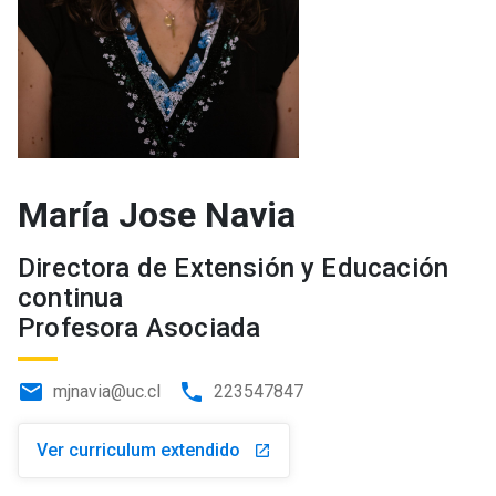
María Jose Navia
Directora de Extensión y Educación
continua
Profesora Asociada
email
phone
mjnavia@uc.cl
223547847
Ver curriculum extendido
launch