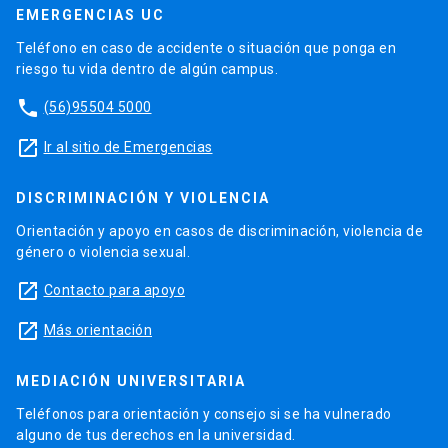
EMERGENCIAS UC
del heroísmo en
Una novelita lumpen
y “El
gaucho insufrible” de Roberto Bolaño.
Teléfono en caso de accidente o situación que ponga en
riesgo tu vida dentro de algún campus.
2017, LASA, Lima. (404) Page not found:
technology, failure and disappearance in
phone
(56)95504 5000
Alejandro Zambra's
Mis Documentos
.
2017, Languages, Literatures and Cultures
launch
Ir al sitio de Emergencias
Conference, Lexington, Kentucky. “Con sumo
romance: objetos, consumismo y belleza en los
DISCRIMINACIÓN Y VIOLENCIA
romances nacionales de América Latina”
Orientación y apoyo en casos de discriminación, violencia de
2016, Chile Transatlántico, Pontificia
género o violencia sexual.
Universidad Católica de Chile, 16 al 19 de
agosto. Ponencia: “Un cosmopolitismo de ecos
launch
Contacto para apoyo
y temblores
: Memory Motel
(María José Viera-
launch
Más orientación
Gallo),
Las películas de mi vida
(Alberto Fuguet)
y
Geografía de la lengua
(Andrea Jeftanovic)”
MEDIACIÓN UNIVERSITARIA
2016, ACLA (American Comparative Literature
Association) conference, Harvard University,
Teléfonos para orientación y consejo si se ha vulnerado
17-20 marzo. Ponencia: “Broken
alguno de tus derechos en la universidad.