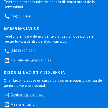
condición algorítmica en narrativas y poéticas
Teléfono para comunicarse con las distintas áreas de la
Velázquez, mayo a julio 2019. Fellow MIAS.
latinoamericanas”, Revista Universum, Nº 38,
Universidad.
primer semestre 2023.
phone
(56)95504 4000
Bongers, Wolfgang/Celis, Claudio (Coords.),
Dossier
Imágenes, cuerpos, algoritmos
, La
EMERGENCIAS UC
Fuga. Revista de Cine,
http://www.lafuga.cl/
,
primavera 2021.
Teléfono en caso de accidente o situación que ponga en
Bongers, Wolfgang/La Ferla, Jorge (Coords.),
riesgo tu vida dentro de algún campus.
Dossier
Audiovisual Expandido en América
phone
(56)95504 5000
Latina (I),
La Fuga. Revista de Cine,
http://www.lafuga.cl/, otoño 2019.
launch
Ir al sitio de Emergencias
Bongers/Blanco/Lazzara (Eds.), Dossier
La
performance de los Archivos. Re-imaginando la
DISCRIMINACIÓN Y VIOLENCIA
memoria y la historia en América Latina
,
A
Orientación y apoyo en casos de discriminación, violencia de
contracorriente
, Vol 12, No 1, 2014.
género o violencia sexual.
Bongers/Blanco/de Toro/Gatzemeier (Eds.),
Dossier
Archivo y Memoria. Culturas
launch
Contacto para apoyo
subversivas de la memoria en arte, medios,
launch
literatura, ensayo y en la experiencia cotidiana.
Más orientación