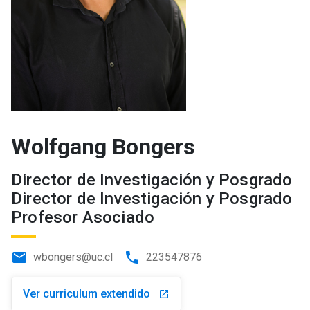
Wolfgang Bongers
Director de Investigación y Posgrado
Director de Investigación y Posgrado
Profesor Asociado
email
phone
wbongers@uc.cl
223547876
Ver curriculum extendido
launch