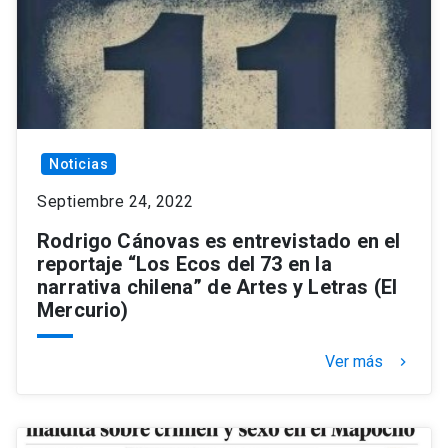
Noticias
Septiembre 24, 2022
Rodrigo Cánovas es entrevistado en el
reportaje “Los Ecos del 73 en la
narrativa chilena” de Artes y Letras (El
Mercurio)
Ver más
keyboard_arrow_right