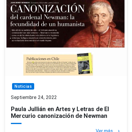
Noticias
Septiembre 24, 2022
Paula Jullián en Artes y Letras de El
Mercurio canonización de Newman
Ver más
keyboard_arrow_right