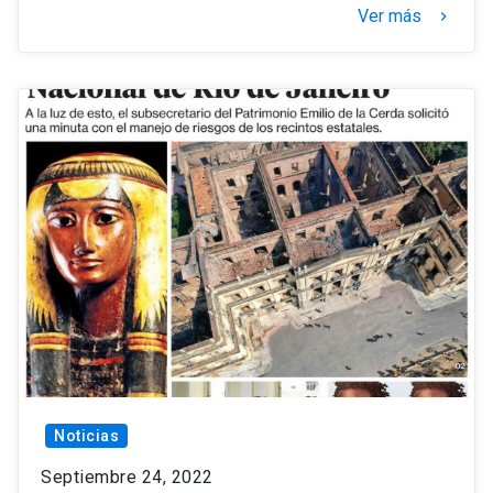
Ver más
keyboard_arrow_right
Noticias
Septiembre 24, 2022