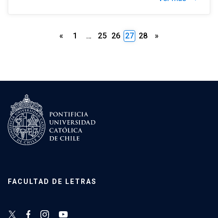
Paginación
«
1
…
25
26
27
28
»
de
entradas
FACULTAD DE LETRAS