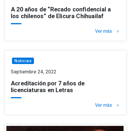
A 20 años de “Recado confidencial a
los chilenos” de Elicura Chihuailaf
Ver más
keyboard_arrow_right
Noticias
Septiembre 24, 2022
Acreditación por 7 años de
licenciaturas en Letras
Ver más
keyboard_arrow_right