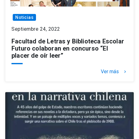
Noticias
Septiembre 24, 2022
Facultad de Letras y Biblioteca Escolar
Futuro colaboran en concurso “El
placer de oír leer”
Ver más
keyboard_arrow_right