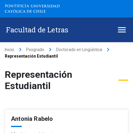
Facultad de Letras
keyboard_arrow_right
keyboard_arrow_right
keyboard_arrow_right
Inicio
Posgrado
Doctorado en Lingüística
Representación Estudiantil
Representación
Estudiantil
Antonia Rabelo