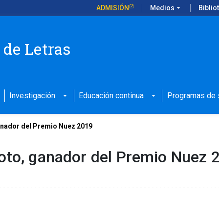
ADMISIÓN
Medios
arrow_drop_down
Biblio
 de Letras
Investigación
Educación continua
Programas de s
arrow_drop_down
arrow_drop_down
anador del Premio Nuez 2019
oto, ganador del Premio Nuez 