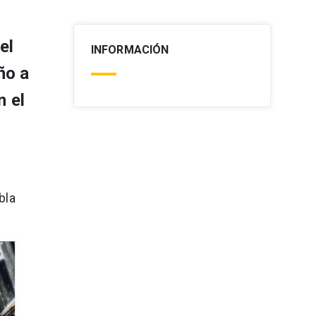
el
INFORMACIÓN
ño a
n el
bla