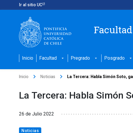
Ir al sitio UC
Facultad
Inicio
Facultad
Pregrado
Posgrado
arrow_drop_down
arrow_drop_down
arrow_drop_down
keyboard_arrow_right
keyboard_arrow_right
Inicio
Noticias
La Tercera: Habla Simón Soto, g
La Tercera: Habla Simón S
26 de Julio 2022
Noticias