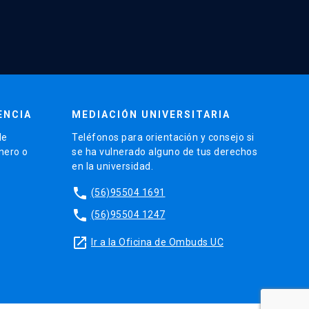
ENCIA
MEDIACIÓN UNIVERSITARIA
de
Teléfonos para orientación y consejo si
énero o
se ha vulnerado alguno de tus derechos
en la universidad.
phone
(56)95504 1691
phone
(56)95504 1247
launch
Ir a la Oficina de Ombuds UC