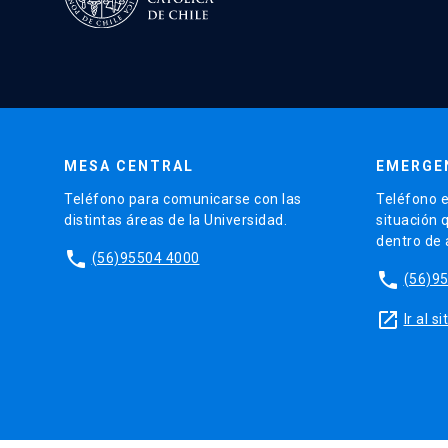
MESA CENTRAL
EMERGE
Teléfono para comunicarse con las
Teléfono e
distintas áreas de la Universidad.
situación 
dentro de
phone
(56)95504 4000
phone
(56)9
launch
Ir al 