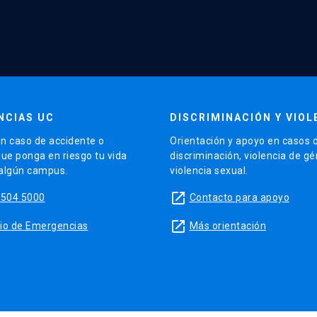
NCIAS UC
DISCRIMINACIÓN Y VIOL
n caso de accidente o
Orientación y apoyo en casos 
que ponga en riesgo tu vida
discriminación, violencia de g
 algún campus.
violencia sexual.
launch
5504 5000
Contacto para apoyo
launch
sitio de Emergencias
Más orientación