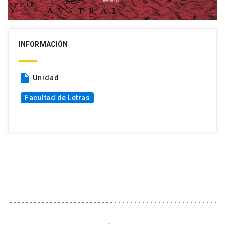
INFORMACIÓN
insert_drive_file
Unidad
Facultad de Letras