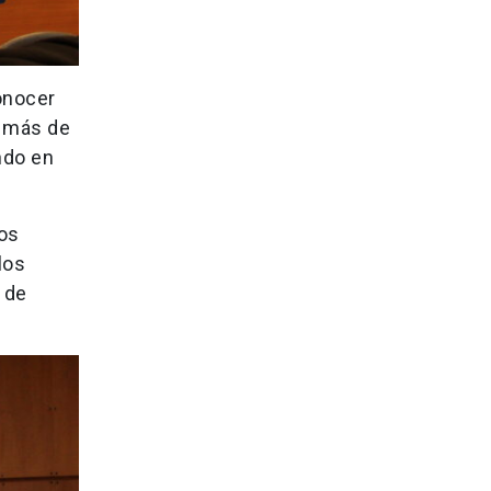
conocer
n más de
ndo en
vos
los
 de