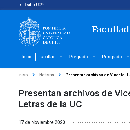
Ir al sitio UC
Facultad
Inicio
Facultad
Pregrado
Posgrado
arrow_drop_down
arrow_drop_down
arrow_drop_down
keyboard_arrow_right
keyboard_arrow_right
Inicio
Noticias
Presentan archivos de Vicente Hui
Presentan archivos de Vic
Letras de la UC
17 de Noviembre 2023