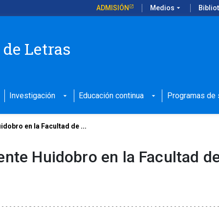
ADMISIÓN
Medios
arrow_drop_down
Biblio
 de Letras
Investigación
Educación continua
Programas de s
arrow_drop_down
arrow_drop_down
dobro en la Facultad de ...
ente Huidobro en la Facultad d