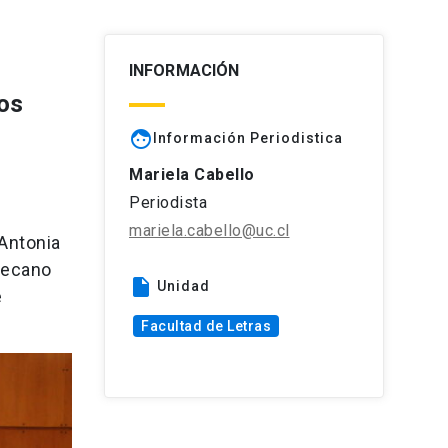
INFORMACIÓN
os
face
Información Periodistica
Mariela Cabello
Periodista
mariela.cabello@uc.cl
 Antonia
 decano
insert_drive_file
Unidad
e
Facultad de Letras