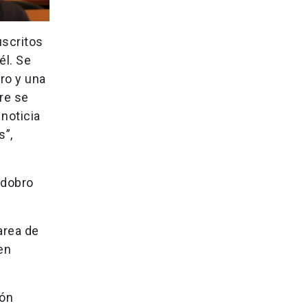
uscritos
él. Se
ro y una
re se
noticia
s”,
idobro
area de
en
ión