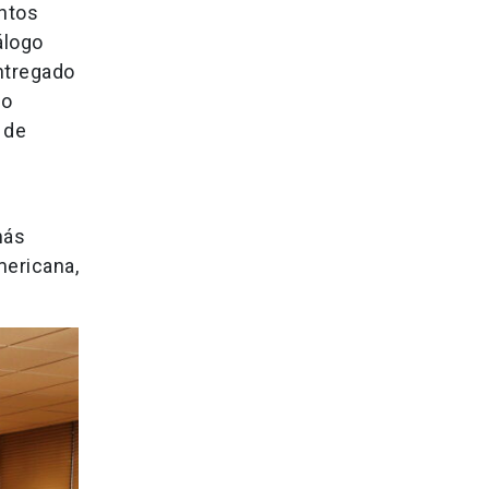
entos
álogo
entregado
do
 de
más
mericana,