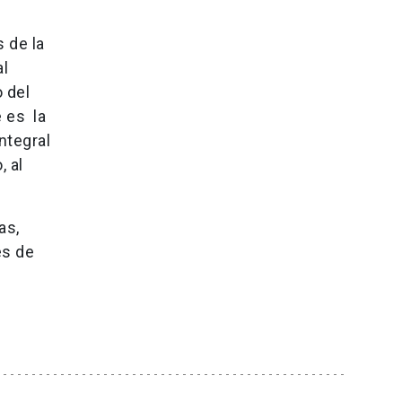
 de la
al
o del
 es la
ntegral
 al
as,
es de