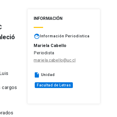
INFORMACIÓN
C
face
aleció
Información Periodistica
Mariela Cabello
Periodista
mariela.cabello@uc.cl
Luis
insert_drive_file
Unidad
Facultad de Letras
s cargos
torados