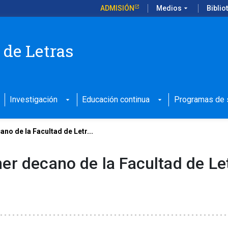
ADMISIÓN
Medios
arrow_drop_down
Biblio
 de Letras
Investigación
Educación continua
Programas de s
arrow_drop_down
arrow_drop_down
no de la Facultad de Letr...
er decano de la Facultad de Le