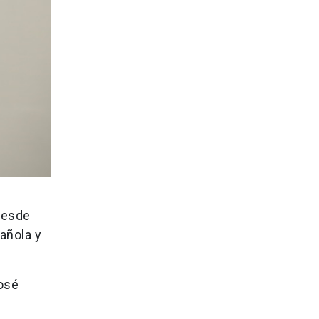
desde
añola y
José