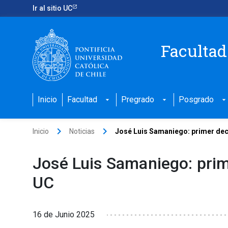
Ir al sitio UC
Facultad
Inicio
Facultad
Pregrado
Posgrado
arrow_drop_down
arrow_drop_down
arrow_drop_down
keyboard_arrow_right
keyboard_arrow_right
Inicio
Noticias
José Luis Samaniego: primer deca
José Luis Samaniego: prim
UC
16 de Junio 2025