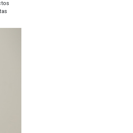
ctos
tas