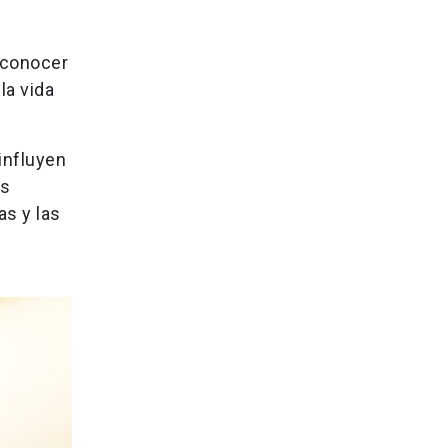
reconocer
la vida
influyen
as
as y las