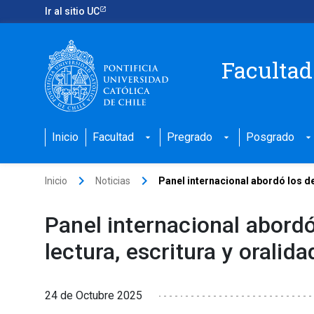
Ir al sitio UC
Facultad
Inicio
Facultad
Pregrado
Posgrado
arrow_drop_down
arrow_drop_down
arrow_drop_down
keyboard_arrow_right
keyboard_arrow_right
Inicio
Noticias
Panel internacional abordó los de
Panel internacional abordó
lectura, escritura y oralida
24 de Octubre 2025