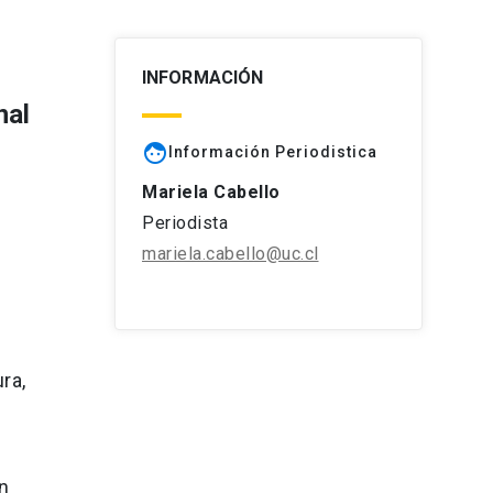
INFORMACIÓN
nal
face
Información Periodistica
Mariela Cabello
Periodista
mariela.cabello@uc.cl
ra,
ón