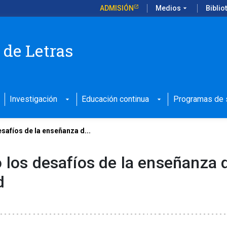
ADMISIÓN
Medios
arrow_drop_down
Biblio
 de Letras
Investigación
Educación continua
Programas de s
arrow_drop_down
arrow_drop_down
safíos de la enseñanza d...
 los desafíos de la enseñanza d
d