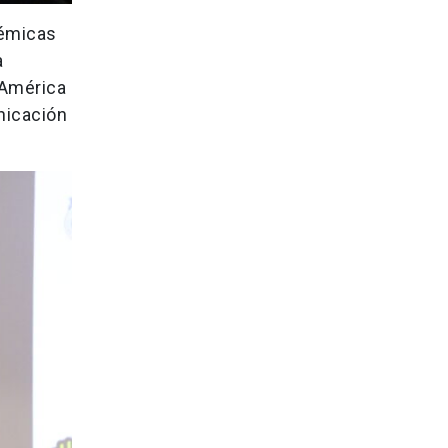
démicas
a
 América
nicación