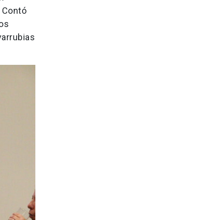
. Contó
Los
varrubias