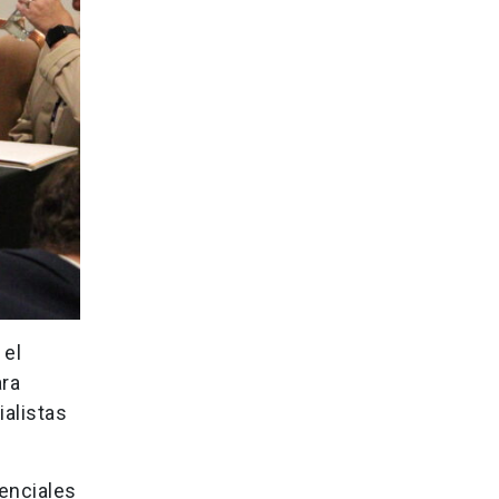
 el
ara
alistas
senciales