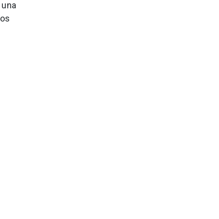
 una
hos