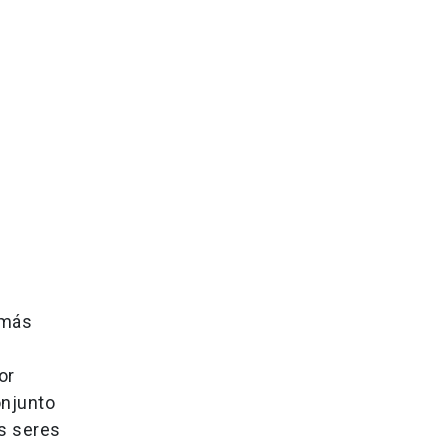
 más
or
onjunto
os seres