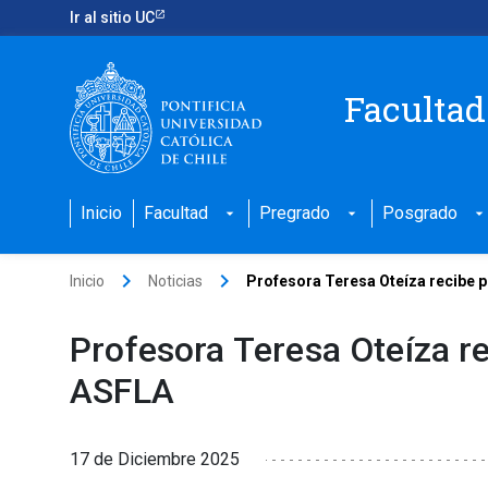
Ir al sitio UC
Facultad
Inicio
Facultad
Pregrado
Posgrado
arrow_drop_down
arrow_drop_down
arrow_drop_down
keyboard_arrow_right
keyboard_arrow_right
Inicio
Noticias
Profesora Teresa Oteíza recibe pr
Profesora Teresa Oteíza re
ASFLA
17 de Diciembre 2025