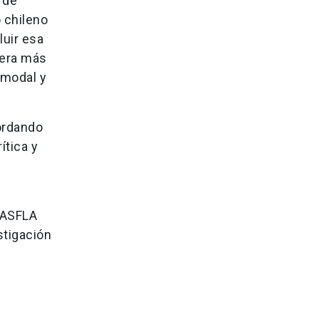
 de
 chileno
luir esa
nera más
imodal y
ordando
ítica y
 ASFLA
stigación