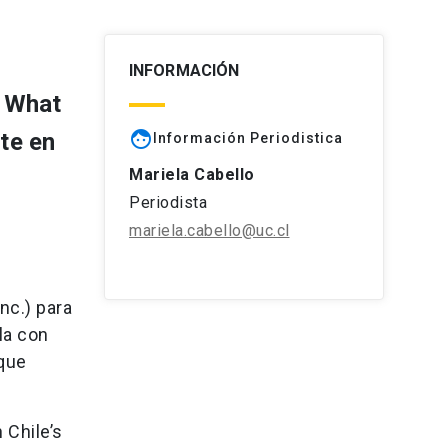
INFORMACIÓN
o What
face
te en
Información Periodistica
Mariela Cabello
Periodista
mariela.cabello@uc.cl
nc.) para
la con
oque
 Chile’s