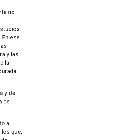
nta no
estudios
. En ese
ias
ra y las
e la
ugurada
a y de
a de
to a
 los que,