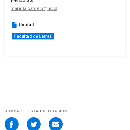
Periodista
mariela.cabello@uc.cl
insert_drive_file
Unidad
Facultad de Letras
COMPARTE ESTA PUBLICACIÓN