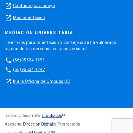
launch
Contacto para apoyo
launch
Más orientación
MEDIACIÓN UNIVERSITARIA
Teléfonos para orientación y consejo si se ha vulnerado
alguno de tus derechos en la universidad.
phone
(56)95504 1691
phone
(56)95504 1247
launch
Ir a la Oficina de Ombuds UC
Diseño y desarrollo:
Urantiacos
Asesoría:
Dirección Digital
, Prorrectoría
Utilizando el
Kit Digital UC