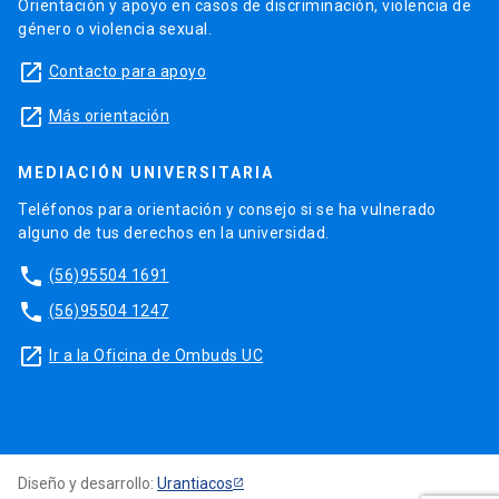
Orientación y apoyo en casos de discriminación, violencia de
género o violencia sexual.
launch
Contacto para apoyo
launch
Más orientación
MEDIACIÓN UNIVERSITARIA
Teléfonos para orientación y consejo si se ha vulnerado
alguno de tus derechos en la universidad.
phone
(56)95504 1691
phone
(56)95504 1247
launch
Ir a la Oficina de Ombuds UC
Diseño y desarrollo:
Urantiacos