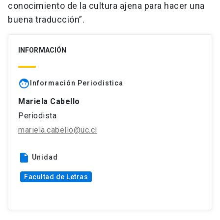
conocimiento de la cultura ajena para hacer una
buena traducción”.
INFORMACIÓN
face
Información Periodistica
Mariela Cabello
Periodista
mariela.cabello@uc.cl
insert_drive_file
Unidad
Facultad de Letras