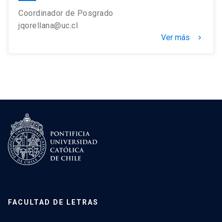
Coordinador de Posgrado
jqorellana@uc.cl
Ver más
keyboard_arrow_right
FACULTAD DE LETRAS