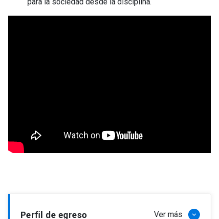
para la sociedad desde la disciplina.
Perfil de egreso
Ver más
keyboard_arrow_down